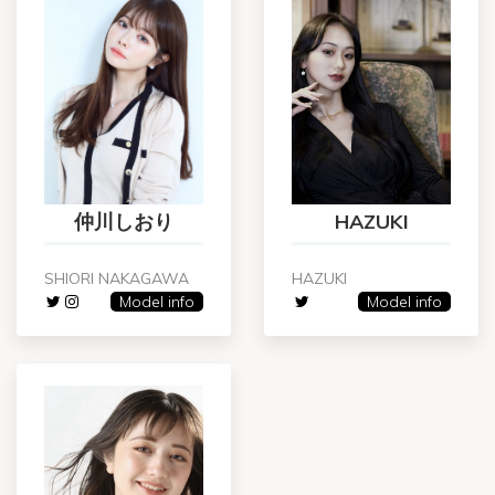
仲川しおり
HAZUKI
SHIORI NAKAGAWA
HAZUKI
Model info
Model info