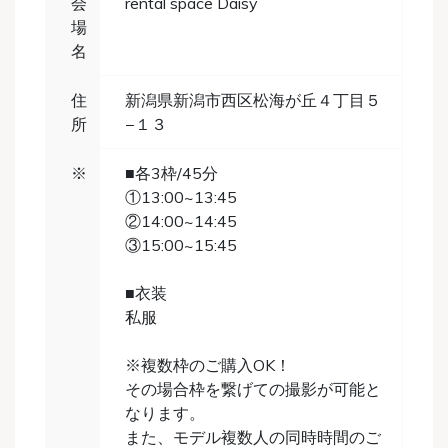
会
rental space Daisy
場
名
住
新潟県新潟市西区松海が丘４丁目５
所
−１３
※
■各3枠/45分
①13:00~13:45
②14:00~14:45
③15:00~15:45
■衣装
私服
※複数枠のご購入OK！
その場合枠を繋げての撮影が可能と
なります。
また、モデル複数人の同時時間のご