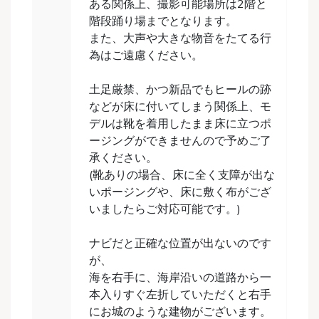
ある関係上、撮影可能場所は2階と
階段踊り場までとなります。
また、大声や大きな物音をたてる行
為はご遠慮ください。
土足厳禁、かつ新品でもヒールの跡
などが床に付いてしまう関係上、モ
デルは靴を着用したまま床に立つポ
ージングができませんので予めご了
承ください。
(靴ありの場合、床に全く支障が出な
いポージングや、床に敷く布がござ
いましたらご対応可能です。)
ナビだと正確な位置が出ないのです
が、
海を右手に、海岸沿いの道路から一
本入りすぐ左折していただくと右手
にお城のような建物がございます。