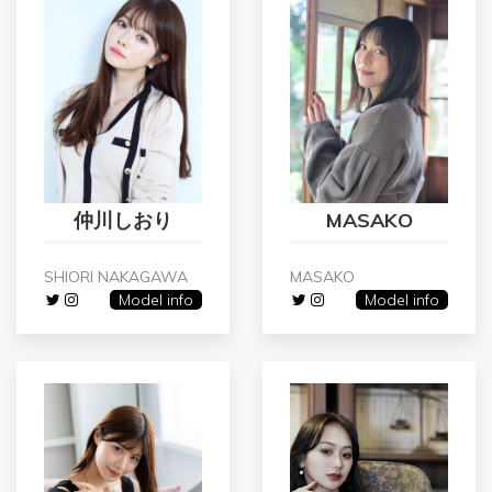
仲川しおり
MASAKO
SHIORI NAKAGAWA
MASAKO
Model info
Model info