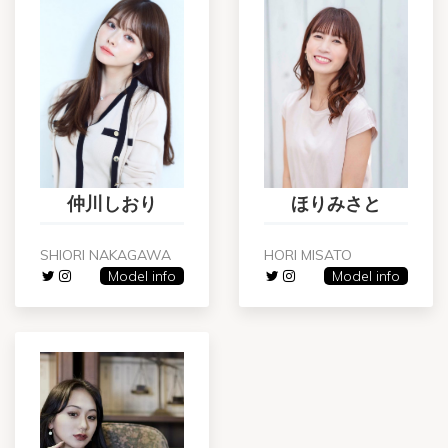
仲川しおり
ほりみさと
SHIORI NAKAGAWA
HORI MISATO
Model info
Model info