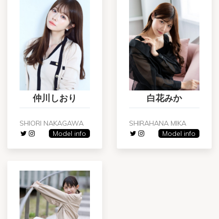
仲川しおり
白花みか
SHIORI NAKAGAWA
SHIRAHANA MIKA
Model info
Model info