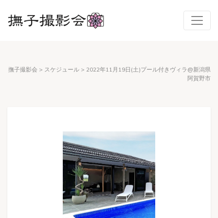
撫子撮影会
>
スケジュール
>
2022年11月19日(土)プール付きヴィラ@新潟県
阿賀野市