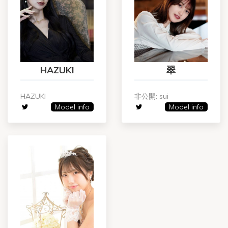
HAZUKI
翠
HAZUKI
非公開: sui
Model info
Model info