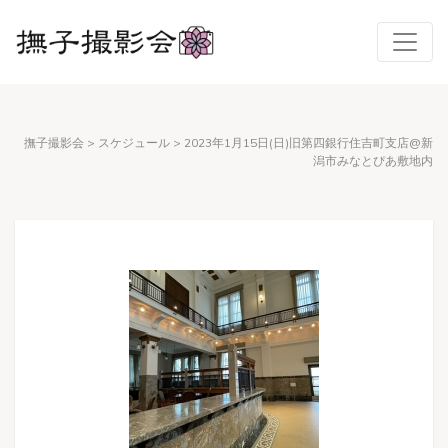
撫子撮影会
>
スケジュール
>
2023年1月15日(日)旧第四銀行住吉町支店@新
潟市みなとぴあ敷地内