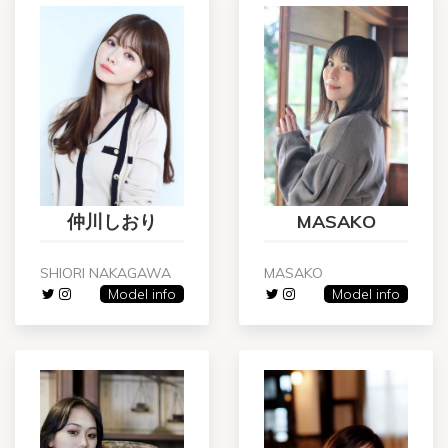
仲川しおり
MASAKO
SHIORI NAKAGAWA
MASAKO
Model info
Model info