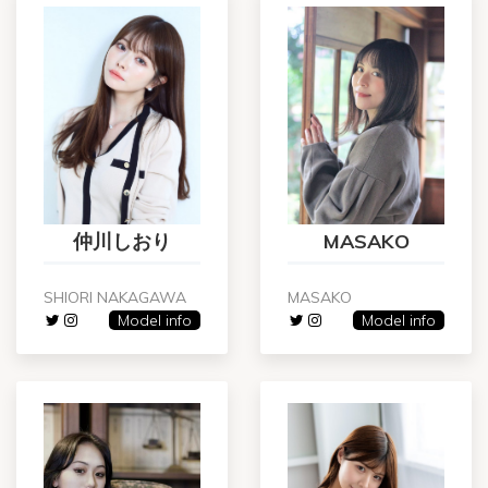
仲川しおり
MASAKO
SHIORI NAKAGAWA
MASAKO
Model info
Model info