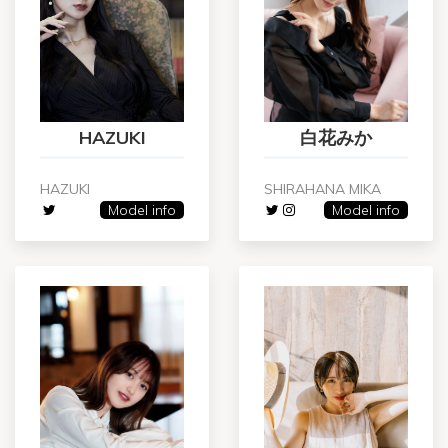
HAZUKI
白花みか
HAZUKI
SHIRAHANA MIKA
Model info
Model info