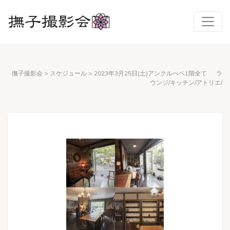
撫子撮影会
>
スケジュール
>
2023年3月25日(土)アンクルぺペ1階全て ラ
ウンジ/キッチン/アトリエ/